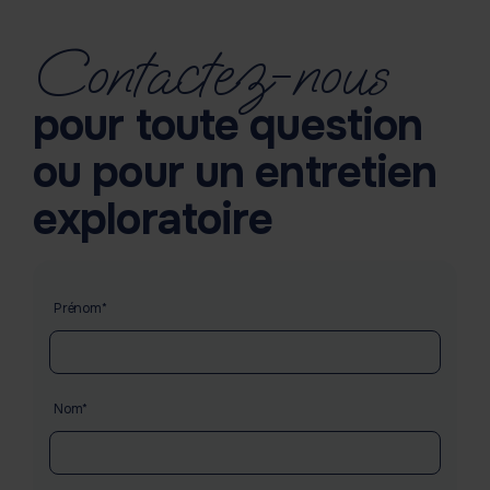
Contactez-nous
pour toute question
ou pour un entretien
exploratoire
gegevens
Prénom*
Nom*