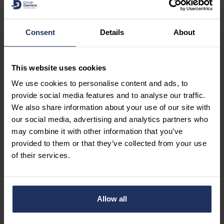
l’engagement de vos collaborateurs, accélère
l’échange d’informations et simplifie les
procédures RH. C’est l’outil parfait pour les
Consent
Details
About
équipes qui souhaitent collaborer rapidement,
efficacement et avec une approche humaine.
This website uses cookies
We use cookies to personalise content and ads, to
provide social media features and to analyse our traffic.
We also share information about your use of our site with
our social media, advertising and analytics partners who
may combine it with other information that you’ve
provided to them or that they’ve collected from your use
of their services.
En savoir plus sur Alundi
Allow all
ALUNDI