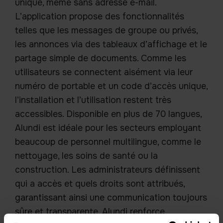
unique, même sans adresse e-mail.
L’application propose des fonctionnalités
telles que les messages de groupe ou privés,
les annonces via des tableaux d’affichage et le
partage simple de documents. Comme les
utilisateurs se connectent aisément via leur
numéro de portable et un code d’accès unique,
l’installation et l’utilisation restent très
accessibles. Disponible en plus de 70 langues,
Alundi est idéale pour les secteurs employant
beaucoup de personnel multilingue, comme le
nettoyage, les soins de santé ou la
construction. Les administrateurs définissent
qui a accès et quels droits sont attribués,
garantissant ainsi une communication toujours
sûre et transparente. Alundi renforce