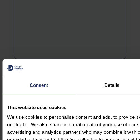
J'accepte la
politique de confidentialité.
Politique de confidentialité
Envoyer
Consent
Details
This website uses cookies
We use cookies to personalise content and ads, to provide s
our traffic. We also share information about your use of our s
advertising and analytics partners who may combine it with o
provided to them or that they’ve collected from your use of th