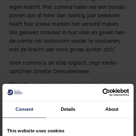
eigen kracht. Met comma halen we een bureau
binnen dat al meer dan twintig jaar bewezen
heeft hoe sterke merken het verschil maken.
We geloven rotsvast in hun visie en geven hen
de ruimte om autonoom verder te evolueren,
mét de kracht van onze groep achter zich.”
Voor comma is de stap logisch, zegt mede-
oprichter Greetje Demuelenaere:
“We blijven doen waar we in geloven: merken
helpen groeien met een duidelijke strategie.
Alleen doen we dat nu met extra slagkracht en
Consent
Details
About
ondersteuning.”
This website uses cookies