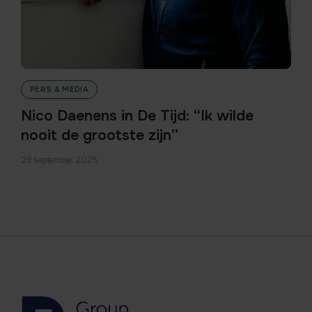
PERS & MEDIA
Nico Daenens in De Tijd: “Ik wilde
nooit de grootste zijn”
29 september 2025
1